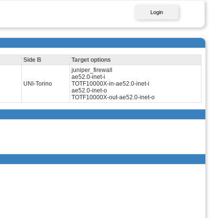
Login
Side B
Target options
juniper_firewall
ae52.0-inet-i
UNI-Torino
TOTF10000X-in-ae52.0-inet-i
ae52.0-inet-o
TOTF10000X-out-ae52.0-inet-o