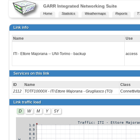
GARR Integrated Networking Suite
Home
Statistics
Weathermaps
Reports
T
Link info
Name
Use
ITI - Ettore Majorana -- UNI-Torino - backup
access
Services on this link
ID
Name
Class
2112
TOTF10000X - ITI Ettore Majorana - Grugliasco (TO)
Connettivita
Link traffic load
D
W
M
Y
5Y