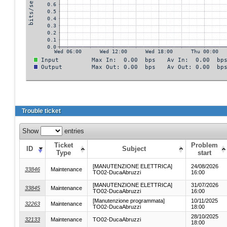
Trouble ticket
Show
entries
Ticket
Problem
ID
Subject
Type
start
[MANUTENZIONE ELETTRICA]
24/08/2026
33846
Maintenance
TO02-DucaAbruzzi
16:00
[MANUTENZIONE ELETTRICA]
31/07/2026
33845
Maintenance
TO02-DucaAbruzzi
16:00
[Manutenzione programmata]
10/11/2025
32263
Maintenance
TO02-DucaAbruzzi
18:00
28/10/2025
32133
Maintenance
TO02-DucaAbruzzi
18:00