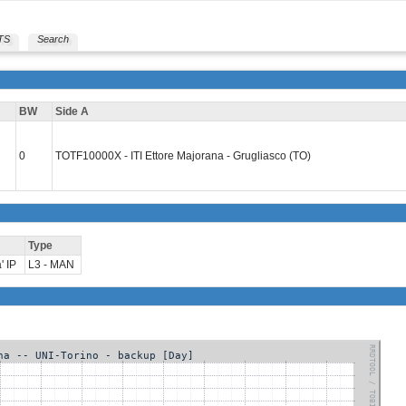
TS
Search
BW
Side A
0
TOTF10000X - ITI Ettore Majorana - Grugliasco (TO)
Type
' IP
L3 - MAN