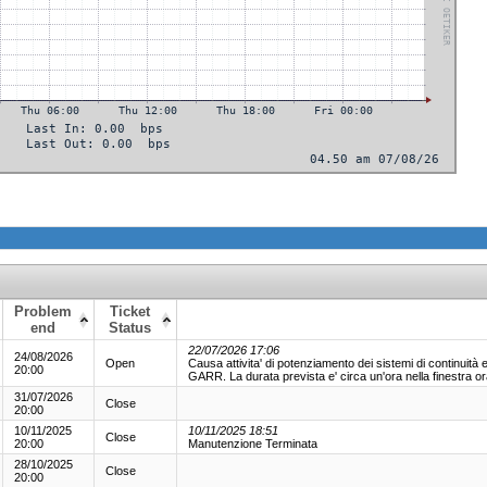
Problem
Ticket
end
Status
22/07/2026 17:06
24/08/2026
Open
Causa attivita' di potenziamento dei sistemi di continuità
20:00
GARR. La durata prevista e' circa un'ora nella finestra o
31/07/2026
Close
20:00
10/11/2025
10/11/2025 18:51
Close
20:00
Manutenzione Terminata
28/10/2025
Close
20:00