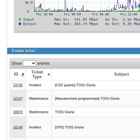
Trouble ticket
Show
entries
Ticket
ID
Subject
Type
33746
Incident
[CDZ guasto] TO01-Giuria
32197
Maintenance
[Manutenzione programmata] TO01-Giuria
30870
Maintenance
TO01-Giuria
30148
Incident
[UPS] TO01-Giuria