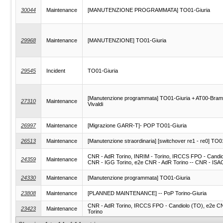
30044
Maintenance
[MANUTENZIONE PROGRAMMATA] TO01-Giuria
29968
Maintenance
[MANUTENZIONE] TO01-Giuria
29545
Incident
TO01-Giuria
[Manutenzione programmata] TO01-Giuria + AT00-Bram
27310
Maintenance
Vivaldi
26997
Maintenance
[Migrazione GARR-T]- POP TO01-Giuria
26513
Maintenance
[Manutenzione straordinaria] [switchover re1 - re0] TO0
CNR - AdR Torino, INRIM - Torino, IRCCS FPO - Candio
24359
Maintenance
CNR - IGG Torino, e2e CNR - AdR Torino -- CNR - ISAC
24330
Maintenance
[Manutenzione programmata] TO01-Giuria
23808
Maintenance
[PLANNED MAINTENANCE] -- PoP Torino-Giuria
CNR - AdR Torino, IRCCS FPO - Candiolo (TO), e2e CN
23423
Maintenance
Torino