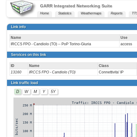
GARR Integrated Networking Suite
Home
Statistics
Weathermaps
Reports
TT
Link info
Name
Use
IRCCS FPO - Candiolo (TO) -- PoP Torino-Giuria
access
Services on this link
ID
Name
Class
13160
IRCCS FPO - Candiolo (TO)
Connettivita' IP
Link traffic load
D
W
M
Y
5Y