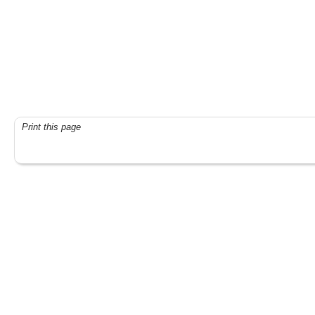
Print this page