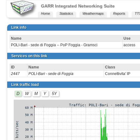
GARR Integrated Networking Suite
Home
Statistics
Weathermaps
Reports
TT
Link info
Name
Use
POLI-Bari - sede di Foggia -- PoP Foggia - Gramsci
access
Services on this link
ID
Name
Class
2447
POLI-Bari - sede di Foggia
Connettivita' IP
Link traffic load
D
W
M
Y
5Y