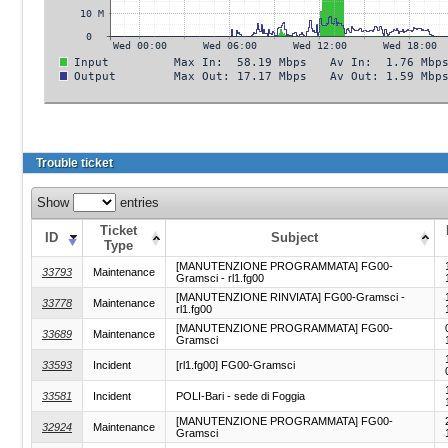
Trouble ticket
Show
entries
Ticket
ID
Subject
Type
[MANUTENZIONE PROGRAMMATA] FG00-
33793
Maintenance
Gramsci - rl1.fg00
[MANUTENZIONE RINVIATA] FG00-Gramsci -
33778
Maintenance
rl1.fg00
[MANUTENZIONE PROGRAMMATA] FG00-
33689
Maintenance
Gramsci
33593
Incident
[rl1.fg00] FG00-Gramsci
33581
Incident
POLI-Bari - sede di Foggia
[MANUTENZIONE PROGRAMMATA] FG00-
32924
Maintenance
Gramsci