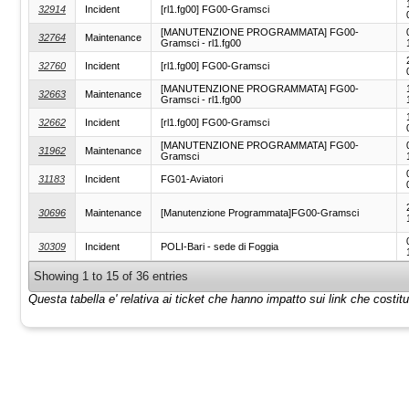
32914
Incident
[rl1.fg00] FG00-Gramsci
[MANUTENZIONE PROGRAMMATA] FG00-
32764
Maintenance
Gramsci - rl1.fg00
32760
Incident
[rl1.fg00] FG00-Gramsci
[MANUTENZIONE PROGRAMMATA] FG00-
32663
Maintenance
Gramsci - rl1.fg00
32662
Incident
[rl1.fg00] FG00-Gramsci
[MANUTENZIONE PROGRAMMATA] FG00-
31962
Maintenance
Gramsci
31183
Incident
FG01-Aviatori
30696
Maintenance
[Manutenzione Programmata]FG00-Gramsci
30309
Incident
POLI-Bari - sede di Foggia
Showing 1 to 15 of 36 entries
Questa tabella e' relativa ai ticket che hanno impatto sui link che costi