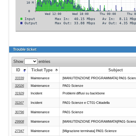
Trouble ticket
Show
entries
ID
Ticket Type
Subject
33339
Maintenance
[MANUTENZIONE PROGRAMMATA] PA01-Scien
32026
Maintenance
PA01-Scienze
31929
Incident
Problemi diffusi su backbone
31167
Incident
PA01-Scienze e CT01-Cittadella
30796
Maintenance
PA01-Scienze
29908
Maintenance
[MANUTENZIONE PROGRAMMATA]PA01-Scien
27347
Maintenance
[Migrazione terminata] PA01-Scienze