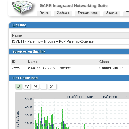
GARR Integrated Networking Suite
Home
Statistics
Weathermaps
Reports
T
Link info
Name
ISMETT - Palermo - Tricomi -- PoP Palermo-Scienze
Services on this link
ID
Name
Class
2559
ISMETT - Palermo - Tricomi
Connettivita' IP
Link traffic load
D
W
M
Y
5Y