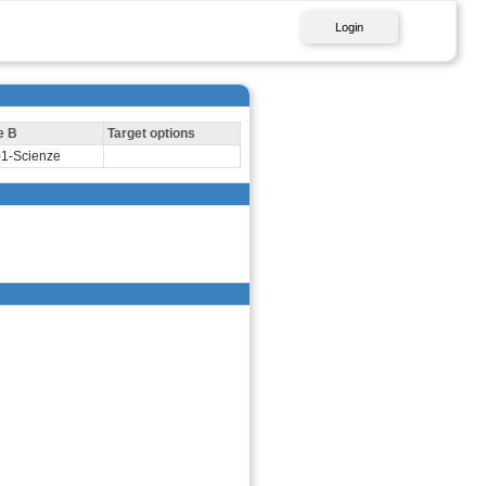
Login
e B
Target options
1-Scienze