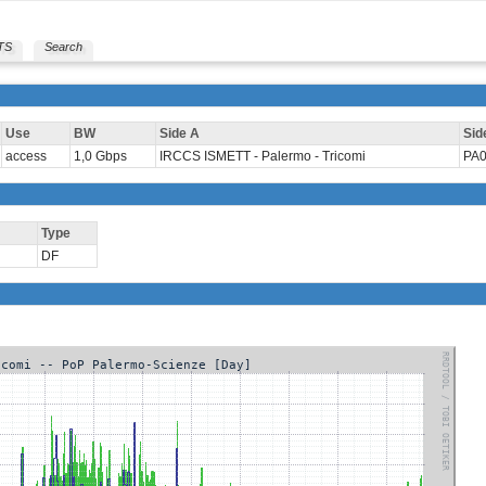
TS
Search
Use
BW
Side A
Sid
access
1,0 Gbps
IRCCS ISMETT - Palermo - Tricomi
PA0
Type
DF