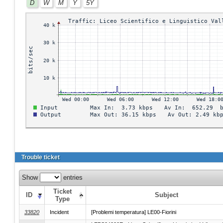
D
W
M
Y
5Y
Trouble ticket
Show
entries
Ticket
ID
Subject
Type
33820
Incident
[Problemi temperatura] LE00-Fiorini