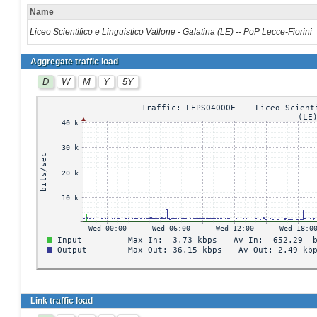
Name
Liceo Scientifico e Linguistico Vallone - Galatina (LE) -- PoP Lecce-Fiorini
Aggregate traffic load
D
W
M
Y
5Y
Link traffic load