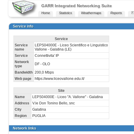
GARR Integrated Networking Suite
Home
Statistics
Weathermaps
Reports
T
Service info
Service
Service
LEPS04000E - Liceo Scientifico e Linguistico
name
Vallone - Galatina (LE)
Service
Connettivita' IP
Network
DF - OLO
type
Bandwidth
200,0 Mbps
Web page
https://www.liceovallone.edu.it/
Site
Name
LEPS04000E - Liceo "A. Vallone" - Galatina
Address
V.le Don Tonino Bello, snc
City
Galatina
Region
PUGLIA
Network links