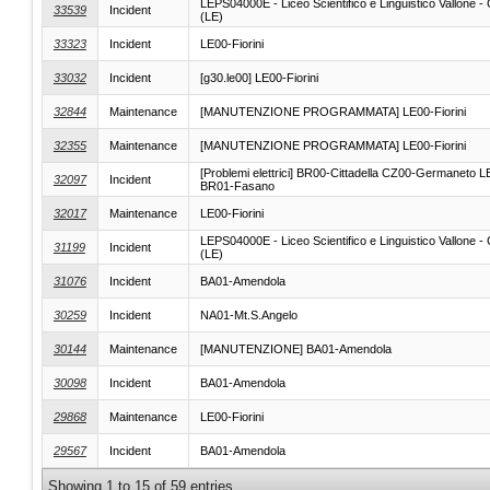
LEPS04000E - Liceo Scientifico e Linguistico Vallone - 
33539
Incident
(LE)
33323
Incident
LE00-Fiorini
33032
Incident
[g30.le00] LE00-Fiorini
32844
Maintenance
[MANUTENZIONE PROGRAMMATA] LE00-Fiorini
32355
Maintenance
[MANUTENZIONE PROGRAMMATA] LE00-Fiorini
[Problemi elettrici] BR00-Cittadella CZ00-Germaneto LE
32097
Incident
BR01-Fasano
32017
Maintenance
LE00-Fiorini
LEPS04000E - Liceo Scientifico e Linguistico Vallone - 
31199
Incident
(LE)
31076
Incident
BA01-Amendola
30259
Incident
NA01-Mt.S.Angelo
30144
Maintenance
[MANUTENZIONE] BA01-Amendola
30098
Incident
BA01-Amendola
29868
Maintenance
LE00-Fiorini
29567
Incident
BA01-Amendola
Showing 1 to 15 of 59 entries