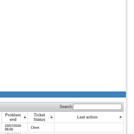
Search:
Problem
Ticket
Last action
end
Status
23/07/2026
Close
08:00