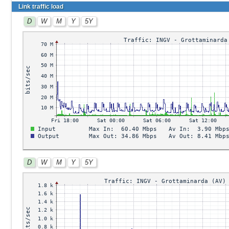
Link traffic load
D
W
M
Y
5Y
D
W
M
Y
5Y