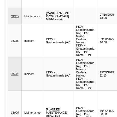
[MANUTENZIONE
07/10/2025
31965
Maintenance
PROGRAMMATA]
18:00
MI01-Lancetti
INGV -
Grottaminarda
(AV) - PoP
Milano -
INGV -
Caldera
09/06/2025
31186
Incident
Grottaminarda (AV)
backup
10:58
INGV -
Grottaminarda
(AV) - PoP
Roma - Tizii
INGV -
Grottaminarda
(AV) - PoP
Milano -
INGV -
Caldera
29/05/2025
31134
Incident
Grottaminarda (AV)
backup
11:13
INGV -
Grottaminarda
(AV) - PoP
Roma - Tizii
INGV -
[PLANNED
Grottaminarda
19/05/2025
31006
Maintenance
MAINTENANCE]
(AV) - PoP
08:00
RM02-Tizii