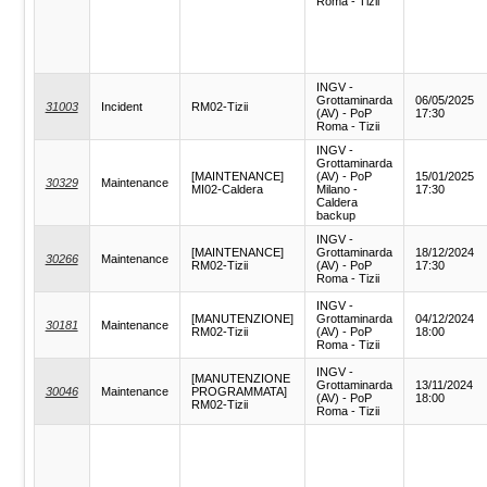
Roma - Tizii
INGV -
Grottaminarda
06/05/2025
31003
Incident
RM02-Tizii
(AV) - PoP
17:30
Roma - Tizii
INGV -
Grottaminarda
[MAINTENANCE]
(AV) - PoP
15/01/2025
30329
Maintenance
MI02-Caldera
Milano -
17:30
Caldera
backup
INGV -
[MAINTENANCE]
Grottaminarda
18/12/2024
30266
Maintenance
RM02-Tizii
(AV) - PoP
17:30
Roma - Tizii
INGV -
[MANUTENZIONE]
Grottaminarda
04/12/2024
30181
Maintenance
RM02-Tizii
(AV) - PoP
18:00
Roma - Tizii
INGV -
[MANUTENZIONE
Grottaminarda
13/11/2024
30046
Maintenance
PROGRAMMATA]
(AV) - PoP
18:00
RM02-Tizii
Roma - Tizii