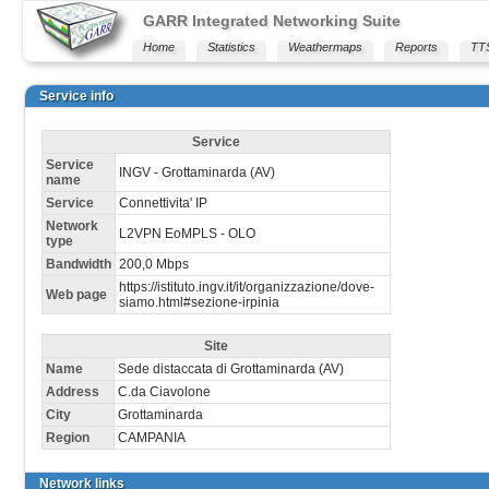
GARR Integrated Networking Suite
Home
Statistics
Weathermaps
Reports
TT
Service info
Service
Service
INGV - Grottaminarda (AV)
name
Service
Connettivita' IP
Network
L2VPN EoMPLS - OLO
type
Bandwidth
200,0 Mbps
https://istituto.ingv.it/it/organizzazione/dove-
Web page
siamo.html#sezione-irpinia
Site
Name
Sede distaccata di Grottaminarda (AV)
Address
C.da Ciavolone
City
Grottaminarda
Region
CAMPANIA
Network links