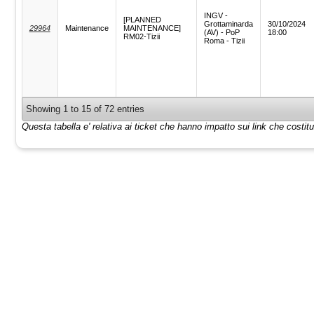
INGV -
[PLANNED
Grottaminarda
30/10/2024
29964
Maintenance
MAINTENANCE]
(AV) - PoP
18:00
RM02-Tizii
Roma - Tizii
Showing 1 to 15 of 72 entries
Questa tabella e' relativa ai ticket che hanno impatto sui link che costi