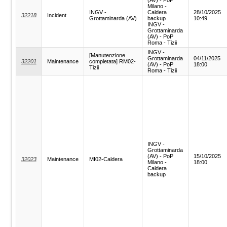
Milano -
INGV -
Caldera
28/10/2025
32218
Incident
Grottaminarda (AV)
backup
10:49
INGV -
Grottaminarda
(AV) - PoP
Roma - Tizii
INGV -
[Manutenzione
Grottaminarda
04/11/2025
32201
Maintenance
completata] RM02-
(AV) - PoP
18:00
Tizii
Roma - Tizii
INGV -
Grottaminarda
(AV) - PoP
15/10/2025
32023
Maintenance
MI02-Caldera
Milano -
18:00
Caldera
backup