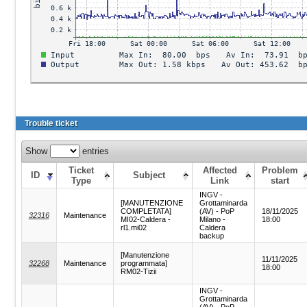
Trouble ticket
Show
entries
Ticket
Affected
Problem
ID
Subject
Type
Link
start
INGV -
[MANUTENZIONE
Grottaminarda
COMPLETATA]
(AV) - PoP
18/11/2025
32316
Maintenance
MI02-Caldera -
Milano -
18:00
rl1.mi02
Caldera
backup
[Manutenzione
11/11/2025
32268
Maintenance
programmata]
18:00
RM02-Tizii
INGV -
Grottaminarda
(AV) - PoP