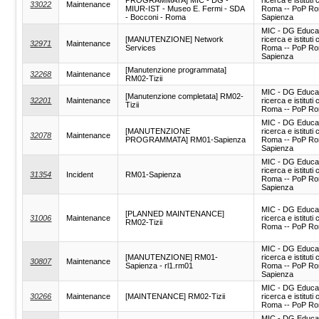
33022
Maintenance
MIUR-IST - Museo E. Fermi - SDA
Roma -- PoP R
- Bocconi - Roma
Sapienza
MIC - DG Educa
[MANUTENZIONE] Network
ricerca e istituti c
32971
Maintenance
Services
Roma -- PoP R
Sapienza
[Manutenzione programmata]
32268
Maintenance
RM02-Tizii
MIC - DG Educa
[Manutenzione completata] RM02-
32201
Maintenance
ricerca e istituti c
Tizii
Roma -- PoP Rom
MIC - DG Educa
[MANUTENZIONE
ricerca e istituti c
32078
Maintenance
PROGRAMMATA] RM01-Sapienza
Roma -- PoP R
Sapienza
MIC - DG Educa
ricerca e istituti c
31354
Incident
RM01-Sapienza
Roma -- PoP R
Sapienza
MIC - DG Educa
[PLANNED MAINTENANCE]
31006
Maintenance
ricerca e istituti c
RM02-Tizii
Roma -- PoP Rom
MIC - DG Educa
[MANUTENZIONE] RM01-
ricerca e istituti c
30807
Maintenance
Sapienza - rl1.rm01
Roma -- PoP R
Sapienza
MIC - DG Educa
30266
Maintenance
[MAINTENANCE] RM02-Tizii
ricerca e istituti c
Roma -- PoP Rom
MIC - DG Educa