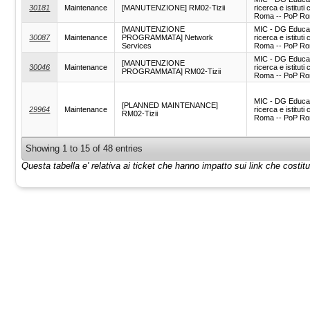
30181
Maintenance
[MANUTENZIONE] RM02-Tizii
ricerca e istituti c
Roma -- PoP Rom
[MANUTENZIONE
MIC - DG Educa
30087
Maintenance
PROGRAMMATA] Network
ricerca e istituti c
Services
Roma -- PoP Rom
MIC - DG Educa
[MANUTENZIONE
30046
Maintenance
ricerca e istituti c
PROGRAMMATA] RM02-Tizii
Roma -- PoP Rom
MIC - DG Educa
[PLANNED MAINTENANCE]
29964
Maintenance
ricerca e istituti c
RM02-Tizii
Roma -- PoP Rom
Showing 1 to 15 of 48 entries
Questa tabella e' relativa ai ticket che hanno impatto sui link che costi