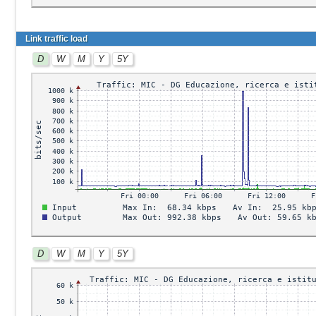
Link traffic load
D
W
M
Y
5Y
D
W
M
Y
5Y