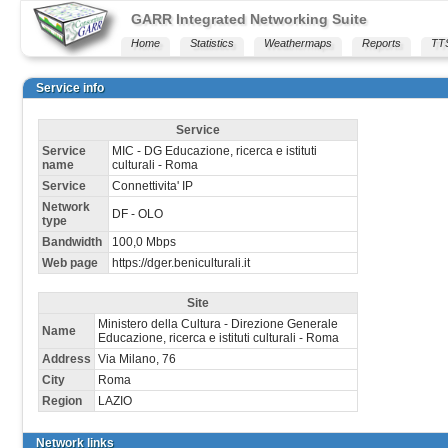
GARR Integrated Networking Suite
Home
Statistics
Weathermaps
Reports
TT
Service info
Service
Service
MIC - DG Educazione, ricerca e istituti
name
culturali - Roma
Service
Connettivita' IP
Network
DF - OLO
type
Bandwidth
100,0 Mbps
Web page
https://dger.beniculturali.it
Site
Ministero della Cultura - Direzione Generale
Name
Educazione, ricerca e istituti culturali - Roma
Address
Via Milano, 76
City
Roma
Region
LAZIO
Network links