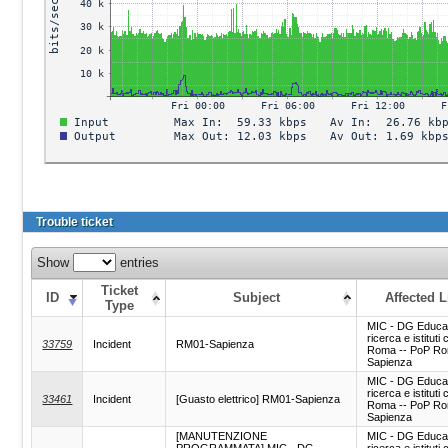
Trouble ticket
Show
entries
Ticket
ID
Subject
Affected L
Type
MIC - DG Educa
ricerca e istituti c
33759
Incident
RM01-Sapienza
Roma -- PoP R
Sapienza
MIC - DG Educa
ricerca e istituti c
33461
Incident
[Guasto elettrico] RM01-Sapienza
Roma -- PoP R
Sapienza
[MANUTENZIONE
MIC - DG Educa
PROGRAMMATA] MIC - DG -
ricerca e istituti c