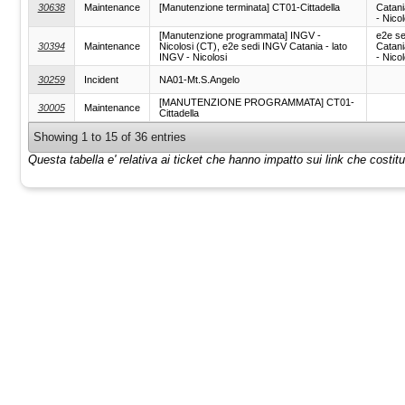
30638
Maintenance
[Manutenzione terminata] CT01-Cittadella
Catani
- Nicol
[Manutenzione programmata] INGV -
e2e s
30394
Maintenance
Nicolosi (CT), e2e sedi INGV Catania - lato
Catani
INGV - Nicolosi
- Nicol
30259
Incident
NA01-Mt.S.Angelo
[MANUTENZIONE PROGRAMMATA] CT01-
30005
Maintenance
Cittadella
Showing 1 to 15 of 36 entries
Questa tabella e' relativa ai ticket che hanno impatto sui link che costi