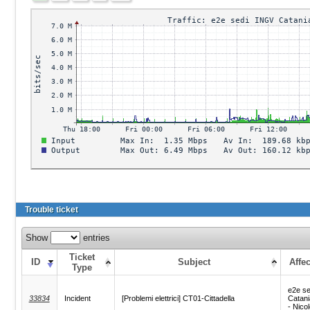
Trouble ticket
Show
entries
Ticket
ID
Subject
Affe
Type
e2e s
33834
Incident
[Problemi elettrici] CT01-Cittadella
Catani
- Nicol