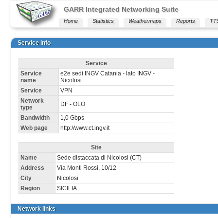
GARR Integrated Networking Suite
Home
Statistics
Weathermaps
Reports
TT
Service info
Service
Service
e2e sedi INGV Catania - lato INGV -
name
Nicolosi
Service
VPN
Network
DF - OLO
type
Bandwidth
1,0 Gbps
Web page
http://www.ct.ingv.it
Site
Name
Sede distaccata di Nicolosi (CT)
Address
Via Monti Rossi, 10/12
City
Nicolosi
Region
SICILIA
Network links