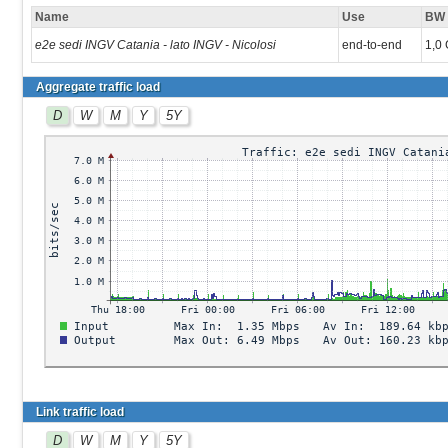
Name
Use
BW
e2e sedi INGV Catania - lato INGV - Nicolosi
end-to-end
1,0
Aggregate traffic load
D
W
M
Y
5Y
Link traffic load
D
W
M
Y
5Y