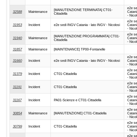
e2e s
[MANUTENZIONE TERMINATA] CT01-
32588
Maintenance
Catani
Cittadella
- Nicol
e2e s
31953
Incident
e2e sedi INGV Catania - lato INGV - Nicolosi
Catani
- Nicol
e2e s
[MANUTENZIONE PROGRAMMATA] CT01-
31940
Maintenance
Catani
Cittadella
- Nicol
31857
Maintenance
[MAINTENANCE] TP00-Fontanelle
e2e s
31660
Incident
e2e sedi INGV Catania - lato INGV - Nicolosi
Catani
- Nicol
e2e s
31379
Incident
CT01-Cittadella
Catani
- Nicol
e2e s
31191
Incident
CT01-Cittadella
Catani
- Nicol
e2e s
31167
Incident
PA01-Scienze e CT01-Cittadella
Catani
- Nicol
e2e s
30854
Maintenance
[MANUTENZIONE] CT01-Cittadella
Catani
- Nicol
e2e s
30799
Incident
CT01-Cittadella
Catani
- Nicol
e2e s